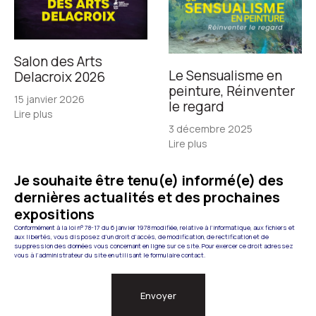
Salon des Arts
Le Sensualisme en
Delacroix 2026
peinture, Réinventer
15 janvier 2026
le regard
Lire plus
3 décembre 2025
Lire plus
Je souhaite être tenu(e) informé(e) des
dernières actualités et des prochaines
expositions
Conformément à la loi n° 78-17 du 6 janvier 1978 modifiée, relative à l’informatique, aux fichiers et
aux libertés, vous disposez d’un droit d’accès, de modification, de rectification et de
suppression des données vous concernant en ligne sur ce site. Pour exercer ce droit adressez
vous à l’administrateur du site en utilisant le formulaire contact.
Envoyer