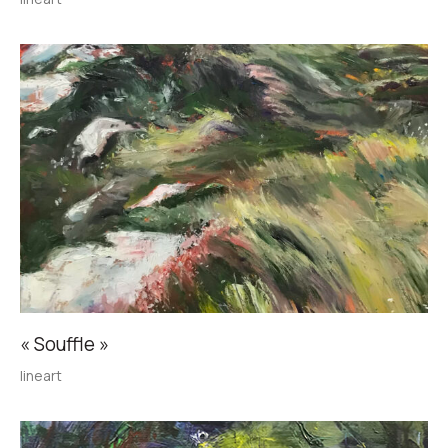
« Souffle »
lineart