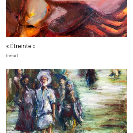
« Étreinte »
lineart